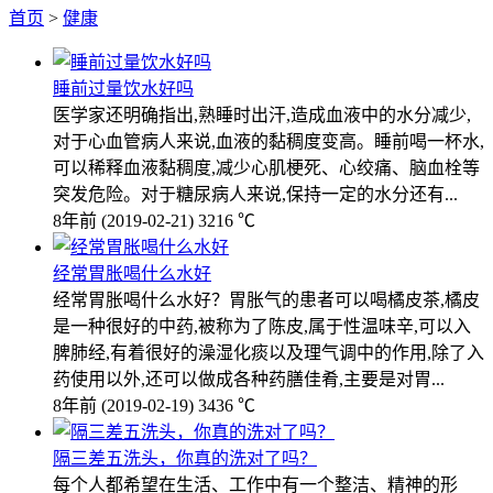
首页
>
健康
睡前过量饮水好吗
医学家还明确指出,熟睡时出汗,造成血液中的水分减少,
对于心血管病人来说,血液的黏稠度变高。睡前喝一杯水,
可以稀释血液黏稠度,减少心肌梗死、心绞痛、脑血栓等
突发危险。对于糖尿病人来说,保持一定的水分还有...
8年前
(2019-02-21)
3216 ℃
经常胃胀喝什么水好
经常胃胀喝什么水好？胃胀气的患者可以喝橘皮茶,橘皮
是一种很好的中药,被称为了陈皮,属于性温味辛,可以入
脾肺经,有着很好的澡湿化痰以及理气调中的作用,除了入
药使用以外,还可以做成各种药膳佳肴,主要是对胃...
8年前
(2019-02-19)
3436 ℃
隔三差五洗头，你真的洗对了吗？
每个人都希望在生活、工作中有一个整洁、精神的形