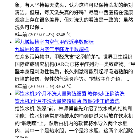
象，有人坚持每天洗头，认为这样可以保持头发的绝对
清洁。但是，每天洗头真的好吗？尽管中西医药在健康
观念上存在很多差异，但对洗头的看法是一致的：虽然
洗头可以保...
8年前
(2019-01-23)
3248 ℃
九城抽检室内空气甲醛近半数超标
在众多污染物中，甲醛危害“名列前茅”。世界卫生组织
国际癌症研究机构(IARC)已将甲醛列为一类致癌物。“甲
醛本身是刺激性物质，长久刺激可能引起呼吸道粘膜的
屏障的损伤，慢性的气道炎症等。”陆敏主任介绍，...
8年前
(2019-01-19)
3362 ℃
饮水机3个月不洗大量繁殖细菌 教你6步正确清洗
给饮水机“洗澡”前，林师傅首先介绍了饮水机的结构和
功能：饮水机通常是桶装水的桶颈倒过来后放在饮水机
的“聪明座”上，然后由机内的软管将水导入两个水胆
内，其中一个是热水胆，一个是冷水胆，这两个水胆除