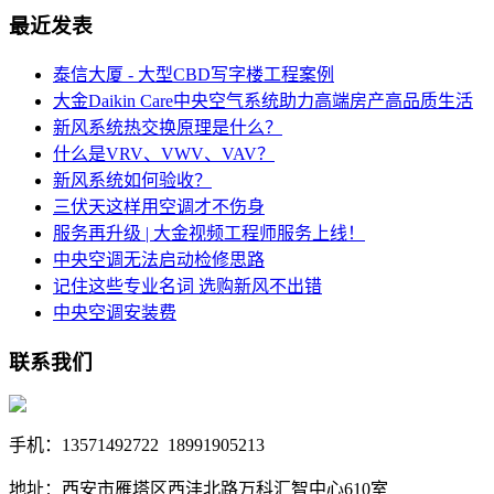
最近发表
泰信大厦 - 大型CBD写字楼工程案例
大金Daikin Care中央空气系统助力高端房产高品质生活
新风系统热交换原理是什么？
什么是VRV、VWV、VAV？
新风系统如何验收？
三伏天这样用空调才不伤身
服务再升级 | 大金视频工程师服务上线！
中央空调无法启动检修思路
记住这些专业名词 选购新风不出错
中央空调安装费
联系我们
手机：13571492722 18991905213
地址：西安市雁塔区西沣北路万科汇智中心610室