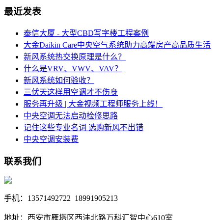
最近发表
泰信大厦 - 大型CBD写字楼工程案例
大金Daikin Care中央空气系统助力高端房产高品质生活
新风系统热交换原理是什么？
什么是VRV、VWV、VAV？
新风系统如何验收？
三伏天这样用空调才不伤身
服务再升级 | 大金视频工程师服务上线！
中央空调无法启动检修思路
记住这些专业名词 选购新风不出错
中央空调安装费
联系我们
手机：13571492722 18991905213
地址：西安市雁塔区西沣北路万科汇智中心610室